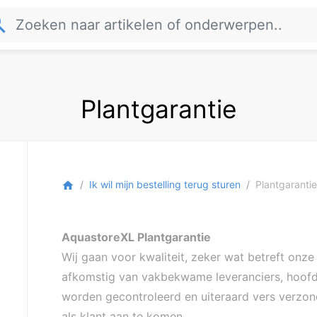
rch
Plantgarantie
Ik wil mijn bestelling terug sturen
Plantgarantie
home
AquastoreXL Plantgarantie
Wij gaan voor kwaliteit, zeker wat betreft onz
afkomstig van vakbekwame leveranciers, hoofdz
worden gecontroleerd en uiteraard vers verzond
als klant aan te komen.