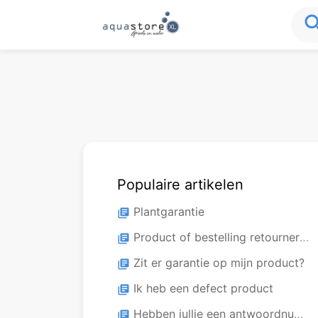
sea
Populaire artikelen
Plantgarantie
library_books
Product of bestelling retourneren
library_books
Zit er garantie op mijn product?
library_books
Ik heb een defect product
library_books
Hebben jullie een antwoordnummer?
library_books