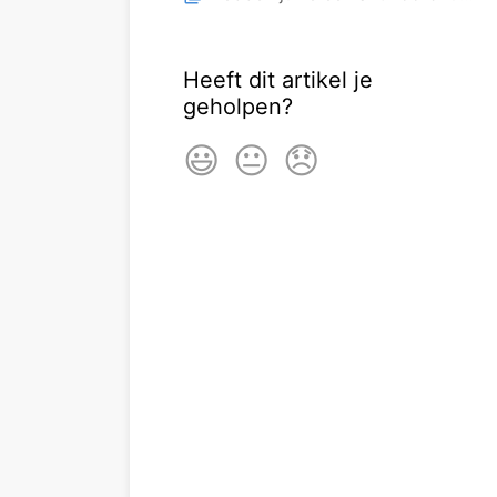
Heeft dit artikel je
geholpen?
😃
😐
😞