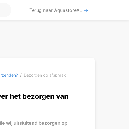
Terug naar AquastoreXL
arrow_forward
verzenden?
Bezorgen op afspraak
ver het bezorgen van
die wij uitsluitend bezorgen op