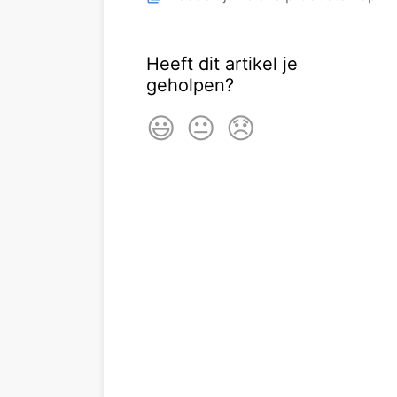
Heeft dit artikel je
geholpen?
😃
😐
😞