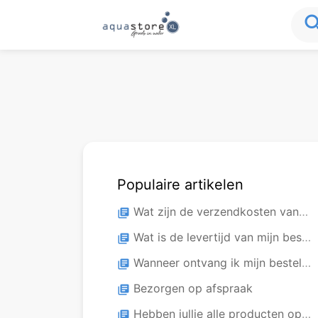
sea
Populaire artikelen
Wat zijn de verzendkosten van mijn bestelling?
library_books
Wat is de levertijd van mijn bestelling?
library_books
Wanneer ontvang ik mijn bestelling?
library_books
Bezorgen op afspraak
library_books
Hebben jullie alle producten op voorraad?
library_books