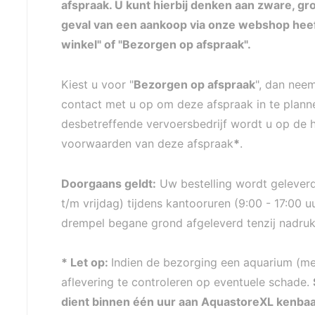
afspraak. U kunt hierbij denken aan zware, gro
geval van een aankoop via onze webshop heeft
winkel" of "Bezorgen op afspraak".
Kiest u voor "
Bezorgen op afspraak
", dan nee
contact met u op om deze afspraak in te planne
desbetreffende vervoersbedrijf wordt u op de 
voorwaarden van deze afspraak
*
.
Doorgaans geldt:
Uw bestelling wordt geleve
t/m vrijdag) tijdens kantooruren (9:00 - 17:00 u
drempel begane grond afgeleverd tenzij nadruk
* Let op:
Indien de bezorging een aquarium (meub
aflevering te controleren op eventuele schade.
dient binnen één uur aan AquastoreXL kenba